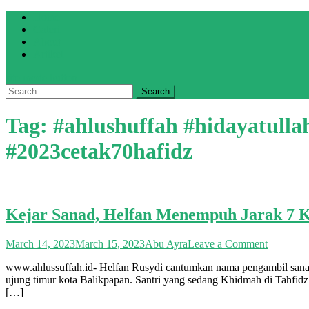
Skip
Home
to
Galeri
content
About
Artikel
site mode button
Search
for:
Tag:
#ahlushuffah #hidayatull
#2023cetak70hafidz
Kejar Sanad, Helfan Menempuh Jarak 7
on
March 14, 2023
March 15, 2023
Abu Ayra
Leave a Comment
Kejar
www.ahlussuffah.id- Helfan Rusydi cantumkan nama pengambil sanad s
Sanad,
ujung timur kota Balikpapan. Santri yang sedang Khidmah di Tahfid
Helfan
[…]
Menemp
Jarak