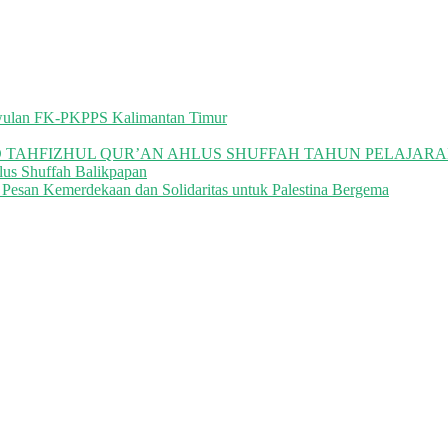
riwulan FK-PKPPS Kalimantan Timur
 TAHFIZHUL QUR’AN AHLUS SHUFFAH TAHUN PELAJARAN 
lus Shuffah Balikpapan
 Pesan Kemerdekaan dan Solidaritas untuk Palestina Bergema