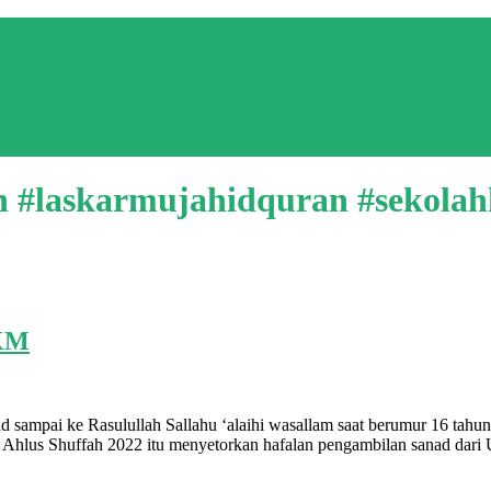
ah #laskarmujahidquran #sekola
 KM
ampai ke Rasulullah Sallahu ‘alaihi wasallam saat berumur 16 tahun, s
z Ahlus Shuffah 2022 itu menyetorkan hafalan pengambilan sanad dari
uh