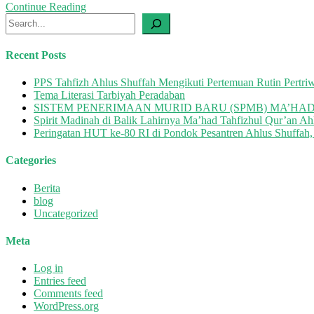
Continue Reading
7
Search
KM
Recent Posts
PPS Tahfizh Ahlus Shuffah Mengikuti Pertemuan Rutin Pert
Tema Literasi Tarbiyah Peradaban
SISTEM PENERIMAAN MURID BARU (SPMB) MA’HAD
Spirit Madinah di Balik Lahirnya Ma’had Tahfizhul Qur’an Ah
Peringatan HUT ke-80 RI di Pondok Pesantren Ahlus Shuffah,
Categories
Berita
blog
Uncategorized
Meta
Log in
Entries feed
Comments feed
WordPress.org