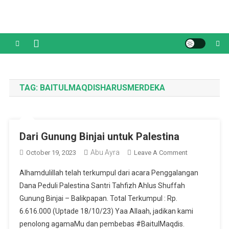
Skip
to
content
TAG:
BAITULMAQDISHARUSMERDEKA
Dari Gunung Binjai untuk Palestina
Abu Ayra
On
October 19, 2023
Leave A Comment
Dari
Alhamdulillah telah terkumpul dari acara Penggalangan
Gunung
Dana Peduli Palestina Santri Tahfizh Ahlus Shuffah
Binjai
Gunung Binjai – Balikpapan. Total Terkumpul : Rp.
Untuk
6.616.000 (Uptade 18/10/23) Yaa Allaah, jadikan kami
Palestina
penolong agamaMu dan pembebas #BaitulMaqdis.