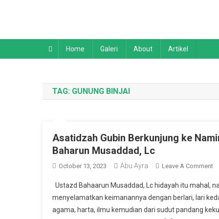
Skip
to
content
Home
Galeri
About
Artikel
TAG:
GUNUNG BINJAI
Asatidzah Gubin Berkunjung ke Nami
Baharun Musaddad, Lc
Abu Ayra
O
October 13, 2023
Leave A Comment
A
Ustazd Bahaarun Musaddad, Lc hidayah itu mahal, na
G
menyelamatkan keimanannya dengan berlari, lari kedal
Be
agama, harta, ilmu kemudian dari sudut pandang ke
K