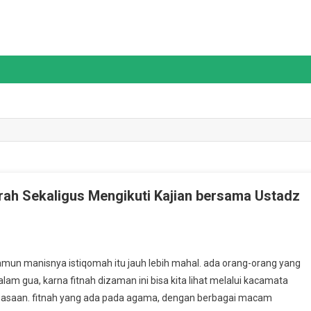
rah Sekaligus Mengikuti Kajian bersama Ustadz
n
satidzah
mun manisnya istiqomah itu jauh lebih mahal. ada orang-orang yang
ubin
am gua, karna fitnah dizaman ini bisa kita lihat melalui kacamata
rkunjung
kuasaan. fitnah yang ada pada agama, dengan berbagai macam
e