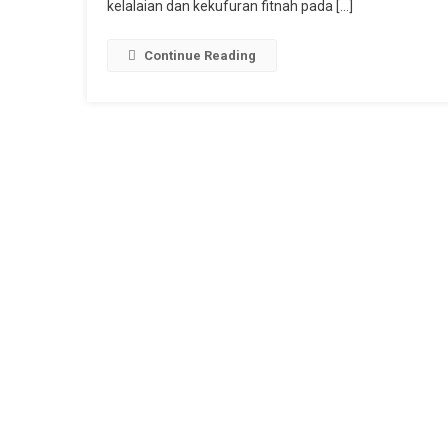
kelalaian dan kekufuran fitnah pada […]
N
Se
Me
Continue Reading
Ka
B
U
B
M
L