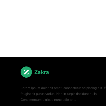
Lorem ipsum dolor sit amet, consectetur adipiscing elit. El
feugiat sit purus varius. Non in turpis tincidunt nulla.
Condimentum ultrices nunc odio ante.