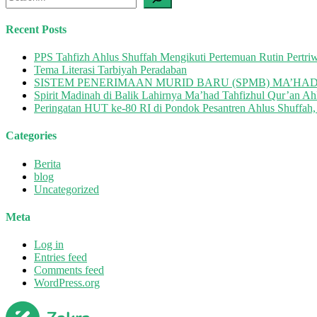
Pesantren
Ahlus
Recent Posts
Shuffah,
Pesan
PPS Tahfizh Ahlus Shuffah Mengikuti Pertemuan Rutin Pert
Kemerdekaan
Tema Literasi Tarbiyah Peradaban
dan
SISTEM PENERIMAAN MURID BARU (SPMB) MA’HAD
Solidaritas
Spirit Madinah di Balik Lahirnya Ma’had Tahfizhul Qur’an Ah
untuk
Peringatan HUT ke-80 RI di Pondok Pesantren Ahlus Shuffah,
Palestina
Bergema
Categories
Berita
blog
Uncategorized
Meta
Log in
Entries feed
Comments feed
WordPress.org