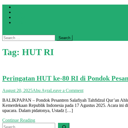
Skip
Home
to
Galeri
content
About
Artikel
site mode button
Search
for:
Tag:
HUT RI
Peringatan HUT ke-80 RI di Pondok Pesan
on
August 20, 2025
Abu Ayra
Leave a Comment
Peringatan
BALIKPAPAN – Pondok Pesantren Salafiyah Tahfidzul Qur’an Ahlus
HUT
Kemerdekaan Republik Indonesia pada 17 Agustus 2025. Acara ini dih
ke-
upacara. Dalam pidatonya, Ustadz […]
80
RI
Continue Reading
di
Search
Pondok