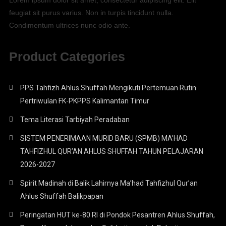
Lorem ipsum dolor sit amet, consectetur adipiscing elit. Elit
feugiat sit purus varius. Non in turpis tincidunt nulla.
Condimentum ultrices nunc odio ante.
Product Categories
PPS Tahfizh Ahlus Shuffah Mengikuti Pertemuan Rutin
Pertriwulan FK-PKPPS Kalimantan Timur
Tema Literasi Tarbiyah Peradaban
SISTEM PENERIMAAN MURID BARU (SPMB) MA’HAD
TAHFIZHUL QUR’AN AHLUS SHUFFAH TAHUN PELAJARAN
2026-2027
Spirit Madinah di Balik Lahirnya Ma’had Tahfizhul Qur’an
Ahlus Shuffah Balikpapan
Peringatan HUT ke-80 RI di Pondok Pesantren Ahlus Shuffah,