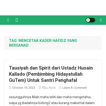
Skip
to
content
TAG:
MENCETAK KADER HAFIDZ YANG
BERSANAD
Tausiyah dan Spirit dari Ustadz Husain
Kallado (Pembimbing Hidayatullah
GuTem) Untuk Santri Penghafal
Abu Ayra
On
October 19, 2023
Leave A Comment
Tausiyah
sesungguhnya Allah maha teliti dan maha mengetahui,
Dan
siapa yg ibadahnya bolong2 atau kurang maksimal dalam
Spirit