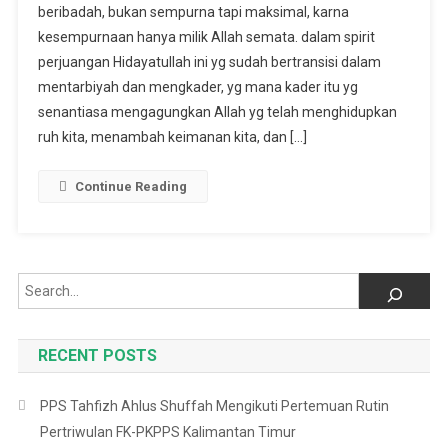
beribadah, bukan sempurna tapi maksimal, karna
Dari
kesempurnaan hanya milik Allah semata. dalam spirit
Ustadz
Husain
perjuangan Hidayatullah ini yg sudah bertransisi dalam
Kallado
mentarbiyah dan mengkader, yg mana kader itu yg
(Pembimbing
senantiasa mengagungkan Allah yg telah menghidupkan
Hidayatullah
ruh kita, menambah keimanan kita, dan […]
GuTem)
Untuk
Continue Reading
Santri
Penghafal
Search
RECENT POSTS
PPS Tahfizh Ahlus Shuffah Mengikuti Pertemuan Rutin
Pertriwulan FK-PKPPS Kalimantan Timur