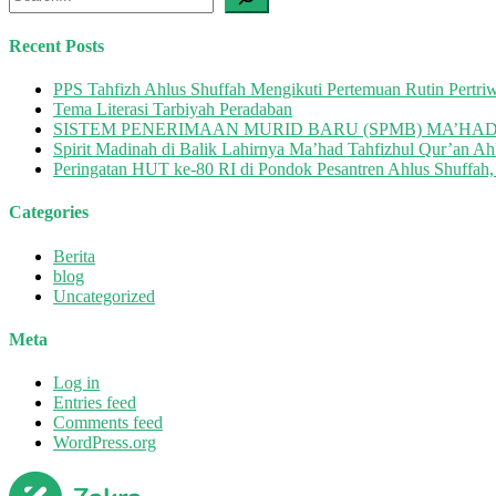
Dasar
Kepemimpinan
Recent Posts
untuk
Calon
PPS Tahfizh Ahlus Shuffah Mengikuti Pertemuan Rutin Pert
Pengurus
Tema Literasi Tarbiyah Peradaban
OSMA
SISTEM PENERIMAAN MURID BARU (SPMB) MA’HAD
&
Spirit Madinah di Balik Lahirnya Ma’had Tahfizhul Qur’an Ah
GPH
Peringatan HUT ke-80 RI di Pondok Pesantren Ahlus Shuffah,
2025/2026
Categories
Berita
blog
Uncategorized
Meta
Log in
Entries feed
Comments feed
WordPress.org