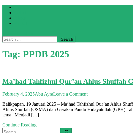
Skip
Home
to
Galeri
content
About
Artikel
site mode button
Search
for:
Tag:
PPDB 2025
Ma’had Tahfizhul Qur’an Ahlus Shuffah
on
February 4, 2025
Abu Ayra
Leave a Comment
Ma’had
Balikpapan, 19 Januari 2025 – Ma’had Tahfizhul Qur’an Ahlus Shuf
Tahfizhul
Ahlus Shuffah (OSMA) dan Gerakan Pandu Hidayatullah (GPH) Tahun 
Qur’an
tema “Menjadi […]
Ahlus
Shuffah
Continue Reading
Gelar
Search
Latihan