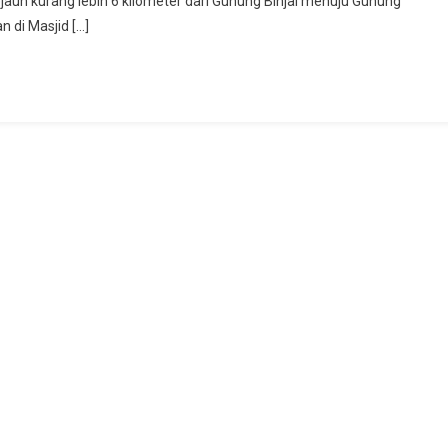
jauh kurang lebih 6 kilometer dari Gunung Binjai menuju Gunung
uffah
 di Masjid […]
mbut
amadhan
ngan
mangat
ti
rhib,
lan
ki
M
ri
nung
njai
nung
embak