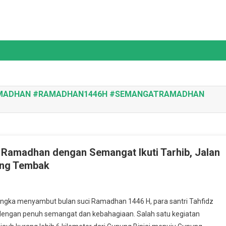
AMADHAN #RAMADHAN1446H #SEMANGATRAMADHAN
 Ramadhan dengan Semangat Ikuti Tarhib, Jalan
nung Tembak
n
ntri
rangka menyambut bulan suci Ramadhan 1446 H, para santri Tahfidz
hfidz
dengan penuh semangat dan kebahagiaan. Salah satu kegiatan
lus