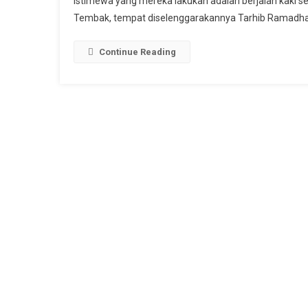
istimewa yang mereka lakukan adalah berjalan kaki se
Sh
Tembak, tempat diselenggarakannya Tarhib Ramadhan
Sa
R
De
Continue Reading
Se
Iku
Ta
Ja
Ka
6
K
Da
Gu
Bi
Ke
Gu
T