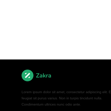
Lorem ipsum dolor sit amet, consectetur adipiscing elit. El
feugiat sit purus varius. Non in turpis tincidunt nulla.
Condimentum ultrices nunc odio ante.