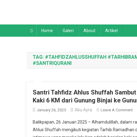
Skip
to
content
Home
Galeri
About
Artikel
TAG:
#TAHFIDZAHLUSSHUFFAH #TARHIBR
#SANTRIQURANI
Santri Tahfidz Ahlus Shuffah Sambut
Kaki 6 KM dari Gunung Binjai ke Gu
Abu Ayra
O
January 26, 2025
Leave A Comment
Sa
Balikpapan, 26 Januari 2025 – Alhamdulillah, dalam 
Ta
Ahlus Shuffah mengikuti kegiatan Tarhib Ramadhan 
Ah