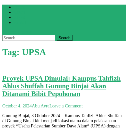
Skip
Home
to
Galeri
content
About
Artikel
site mode button
Search
for:
Tag:
UPSA
Proyek UPSA Dimulai: Kampus Tahfizh
Ahlus Shuffah Gunung Binjai Akan
Ditanami Bibit Pepohonan
on
October 4, 2024
Abu Ayra
Leave a Comment
Proyek
Gunung Binjai, 3 Oktober 2024 – Kampus Tahfizh Ahlus Shuffah
UPSA
di Gunung Binjai kini menjadi lokasi utama dalam pelaksanaan
Dimulai:
proyek *Usaha Pelestarian Sumber Daya Alam* (UPSA) dengan
Kampus