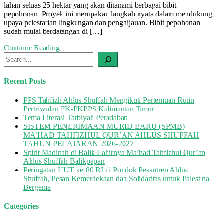
lahan seluas 25 hektar yang akan ditanami berbagai bibit
Tahfizh
pepohonan. Proyek ini merupakan langkah nyata dalam mendukung
Ahlus
upaya pelestarian lingkungan dan penghijauan. Bibit pepohonan
Shuffah
sudah mulai berdatangan di […]
Gunung
Binjai
Continue Reading
Akan
Search
Ditanami
Bibit
Pepohonan
Recent Posts
PPS Tahfizh Ahlus Shuffah Mengikuti Pertemuan Rutin
Pertriwulan FK-PKPPS Kalimantan Timur
Tema Literasi Tarbiyah Peradaban
SISTEM PENERIMAAN MURID BARU (SPMB)
MA’HAD TAHFIZHUL QUR’AN AHLUS SHUFFAH
TAHUN PELAJARAN 2026-2027
Spirit Madinah di Balik Lahirnya Ma’had Tahfizhul Qur’an
Ahlus Shuffah Balikpapan
Peringatan HUT ke-80 RI di Pondok Pesantren Ahlus
Shuffah, Pesan Kemerdekaan dan Solidaritas untuk Palestina
Bergema
Categories