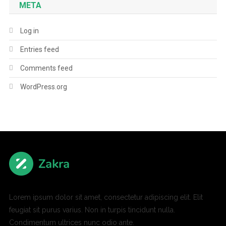
META
Log in
Entries feed
Comments feed
WordPress.org
Lorem ipsum dolor sit amet, consectetur adipiscing elit. Elit
feugiat sit purus varius. Non in turpis tincidunt nulla.
Condimentum ultrices nunc odio ante.