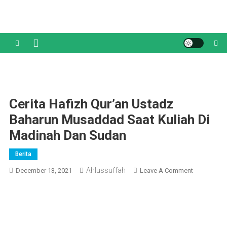
Skip
to
content
Cerita Hafizh Qur’an Ustadz
Baharun Musaddad Saat Kuliah Di
Madinah Dan Sudan
Berita
Ahlussuffah
On
December 13, 2021
Leave A Comment
Cerita
Hafizh
Qur’an
Ustadz