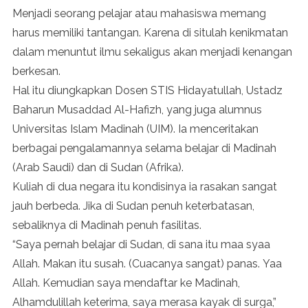
Baharun
Menjadi seorang pelajar atau mahasiswa memang
Musaddad
harus memiliki tantangan. Karena di situlah kenikmatan
Saat
Kuliah
dalam menuntut ilmu sekaligus akan menjadi kenangan
Di
berkesan.
Madinah
Hal itu diungkapkan Dosen STIS Hidayatullah, Ustadz
Dan
Baharun Musaddad Al-Hafizh, yang juga alumnus
Sudan
Universitas Islam Madinah (UIM). Ia menceritakan
berbagai pengalamannya selama belajar di Madinah
(Arab Saudi) dan di Sudan (Afrika).
Kuliah di dua negara itu kondisinya ia rasakan sangat
jauh berbeda. Jika di Sudan penuh keterbatasan,
sebaliknya di Madinah penuh fasilitas.
“Saya pernah belajar di Sudan, di sana itu maa syaa
Allah. Makan itu susah. (Cuacanya sangat) panas. Yaa
Allah. Kemudian saya mendaftar ke Madinah,
Alhamdulillah keterima, saya merasa kayak di surga,”