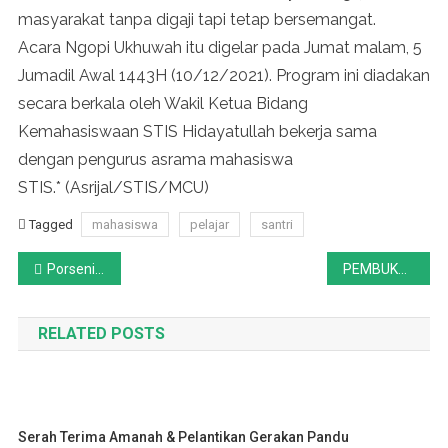
masyarakat tanpa digaji tapi tetap bersemangat.
Acara Ngopi Ukhuwah itu digelar pada Jumat malam, 5
Jumadil Awal 1443H (10/12/2021). Program ini diadakan
secara berkala oleh Wakil Ketua Bidang
Kemahasiswaan STIS Hidayatullah bekerja sama
dengan pengurus asrama mahasiswa
STIS.* (Asrijal/STIS/MCU)
Tagged
mahasiswa
pelajar
santri
Post
Porseni Para Penghafal Qur’an Ahlus Shuffah di Tengah Hutan
PEMBUKAAN PORSENI AHLUS SHUFFAH BALIKPAPAN
navigation
RELATED POSTS
Serah Terima Amanah & Pelantikan Gerakan Pandu