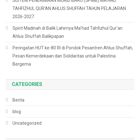
SISTEM PENERIMAAN MURID BARU (SPMB) MA’HAD
TAHFIZHUL QUR’AN AHLUS SHUFFAH TAHUN PELAJARAN
2026-2027
Spirit Madinah di Balik Lahirnya Ma’had Tahfizhul Qur’an
Ahlus Shuffah Balikpapan
Peringatan HUT ke-80 RI di Pondok Pesantren Ahlus Shuffah,
Pesan Kemerdekaan dan Solidaritas untuk Palestina
Bergema
CATEGORIES
Berita
blog
Uncategorized