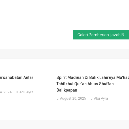
Galeri Pemberian Ijazah Bersanad
rsahabatan Antar
Spirit Madinah Di Balik Lahirnya Ma’ha
Tahfizhul Qur’an Ahlus Shuffah
Balikpapan
4, 2024
Abu Ayra
August 20, 2025
Abu Ayra