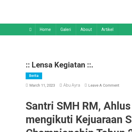
Skip
to
content
Home
Galeri
About
Artikel
:: Lensa Kegiatan ::.
Berita
Abu Ayra
On
March 11, 2023
Leave A Comment
::
Lensa
Santri SMH RM, Ahlus 
Kegiat
::.
mengikuti Kejuaraan S