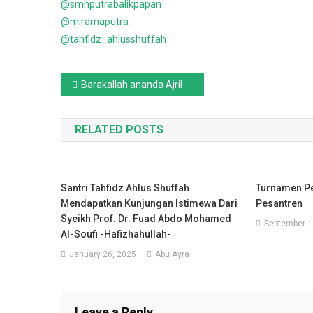
@smhputrabalikpapan
@miramaputra
@tahfidz_ahlusshuffah
Post
Barakallah ananda Ajril
navigation
RELATED POSTS
Santri Tahfidz Ahlus Shuffah
Turnamen Pe
Mendapatkan Kunjungan Istimewa Dari
Pesantren
Syeikh Prof. Dr. Fuad Abdo Mohamed
September 1
Al-Soufi -hafizhahullah-
January 26, 2025
Abu Ayra
Leave a Reply