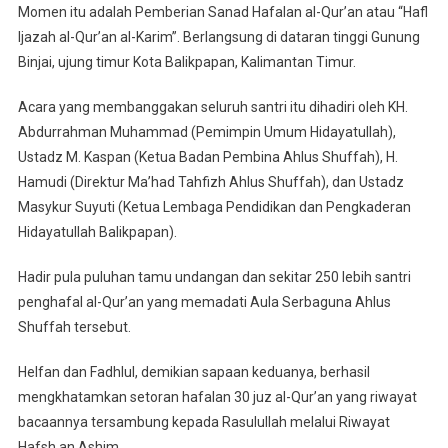
Momen itu adalah Pemberian Sanad Hafalan al-Qur’an atau “Hafl
Gunung
Ijazah al-Qur’an al-Karim”. Berlangsung di dataran tinggi Gunung
Binjai
Binjai, ujung timur Kota Balikpapan, Kalimantan Timur.
Acara yang membanggakan seluruh santri itu dihadiri oleh KH.
Abdurrahman Muhammad (Pemimpin Umum Hidayatullah),
Ustadz M. Kaspan (Ketua Badan Pembina Ahlus Shuffah), H.
Hamudi (Direktur Ma’had Tahfizh Ahlus Shuffah), dan Ustadz
Masykur Suyuti (Ketua Lembaga Pendidikan dan Pengkaderan
Hidayatullah Balikpapan).
Hadir pula puluhan tamu undangan dan sekitar 250 lebih santri
penghafal al-Qur’an yang memadati Aula Serbaguna Ahlus
Shuffah tersebut.
Helfan dan Fadhlul, demikian sapaan keduanya, berhasil
mengkhatamkan setoran hafalan 30 juz al-Qur’an yang riwayat
bacaannya tersambung kepada Rasulullah melalui Riwayat
Hafsh an Ashim.