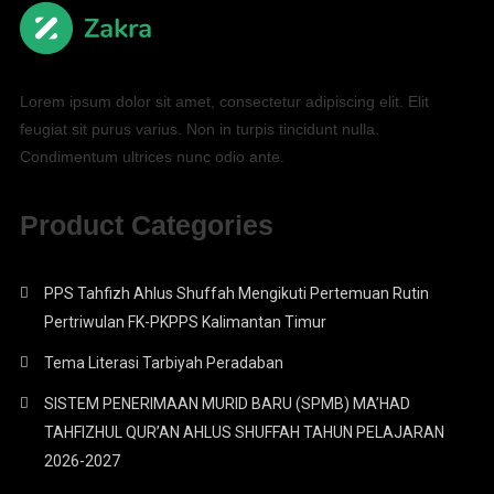
Lorem ipsum dolor sit amet, consectetur adipiscing elit. Elit
feugiat sit purus varius. Non in turpis tincidunt nulla.
Condimentum ultrices nunc odio ante.
Product Categories
PPS Tahfizh Ahlus Shuffah Mengikuti Pertemuan Rutin
Pertriwulan FK-PKPPS Kalimantan Timur
Tema Literasi Tarbiyah Peradaban
SISTEM PENERIMAAN MURID BARU (SPMB) MA’HAD
TAHFIZHUL QUR’AN AHLUS SHUFFAH TAHUN PELAJARAN
2026-2027