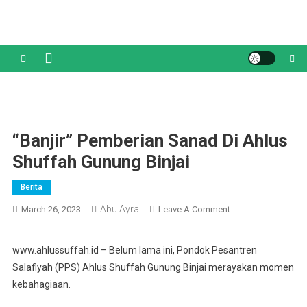
Skip
to
content
“Banjir” Pemberian Sanad Di Ahlus
Shuffah Gunung Binjai
Berita
Abu Ayra
On
March 26, 2023
Leave A Comment
“Banjir”
Pemberian
www.ahlussuffah.id – Belum lama ini, Pondok Pesantren
Sanad
Salafiyah (PPS) Ahlus Shuffah Gunung Binjai merayakan momen
Di
kebahagiaan.
Ahlus
Shuffah