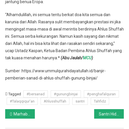
jantung benua Eropa.
“Alhamdulillah, ini semua tentu berkat doa kita semua dan
karunia dari Allah. Rasanya sulit membayangkan prestasi ini jika
mengingat masa-masa di awal merintis berdirinya Ahlus Shuffah
ini. Semua serba kekurangan. Namun kasih sayang dan nikmat
dari Allah, hal ini bisa kita lihat dan rasakan sendiri sekarang,”
ucap Ustadz Kaspan, Ketua Badan Pembina Ahlus Shuffah yang
tak kuasa menahan harunya.*
(Abu Jaulah/
MCU
)
Sumber :https://www.ummulqurahidayatullah.id/banjir-
pemberian-sanad-di-ahlus-shuffah-gunung-binjai/
Tagged
#bersanad
#gunungbinjai
#penghafalquran
#Talaqqiqur'an
Ahlusshuffah
santri
Tahfidz
Post
Marhaban Yaa Ramadhan
Santri Hidayatullah Balikpapan Dilantik sebagai Prajurit TNI
navigation