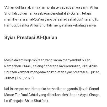
“Alhamdulillah, akhirnya mimpi itu tercapai. Bahwa santri Ahlus
Shuffah bukan hanya sebagai penghafal al-Qur’an, tetapi
memiliki hafalan al-Qur’an yang bersanad sekaligus,” terang H.
Hamudi, Direktur Ahlus Shuffah menyatakan kebahagiaanya.
Syiar Prestasi Al-Qur’an
Masih dalam kegembiraan yang sama menyambut bulan
Ramadhan 1444H, selang beberapa hari kemudian, PPS Ahlus
Shuffah kembali mengadakan kegiatan syiar prestasi al-Qur’an,
Jumat (17/3/2023).
Kali ini empat santri mereka berhasil menggondol Ijazah Sanad
Matan Tuhfatul Athfal yang diberikan oleh Ustadz Ayyul Ginoga,
Lc. (Pengajar Ahlus Shuffah).