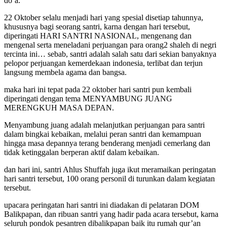
do’a.
Santri
Nasional
22 Oktober selalu menjadi hari yang spesial disetiap tahunnya,
2024
khususnya bagi seorang santri, karna dengan hari tersebut,
di
diperingati HARI SANTRI NASIONAL, mengenang dan
BSCC
mengenal serta meneladani perjuangan para orang2 shaleh di negri
DOME
tercinta ini… sebab, santri adalah salah satu dari sekian banyaknya
Balikpapan
pelopor perjuangan kemerdekaan indonesia, terlibat dan terjun
langsung membela agama dan bangsa.
maka hari ini tepat pada 22 oktober hari santri pun kembali
diperingati dengan tema MENYAMBUNG JUANG
MERENGKUH MASA DEPAN.
Menyambung juang adalah melanjutkan perjuangan para santri
dalam bingkai kebaikan, melalui peran santri dan kemampuan
hingga masa depannya terang benderang menjadi cemerlang dan
tidak ketinggalan berperan aktif dalam kebaikan.
dan hari ini, santri Ahlus Shuffah juga ikut meramaikan peringatan
hari santri tersebut, 100 orang personil di turunkan dalam kegiatan
tersebut.
upacara peringatan hari santri ini diadakan di pelataran DOM
Balikpapan, dan ribuan santri yang hadir pada acara tersebut, karna
seluruh pondok pesantren dibalikpapan baik itu rumah qur’an