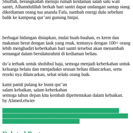
Shuffah, berangkatlah menuju rumah keidaman salah satu wali
santri, Alhamdulillah berkah hari santri dapat undangan santap siang
dikediaman orang tua ananda Fafa, nambah energi dulu sebelum
balik ke kampung qur’ani gunung binjai.
berbagai hidangan disiapkan, mulai buah-buahan, es krem dan
makanan berat dengan lauk yang enak, tentunya dengan 100+ orang
lebih menghadiri keberkahan hari santri tersebut akan menambah
semangat dalam bersilaturahmi di kediaman beliau.
do’a terbaik untuk shohibul haja, semoga menjadi keberkahan untuk
keluarga belaiu dan menjadiakn urusan beliau dilancarkan, serta
rezeki nya dilancarkan, sehat selalu orang baik.
kami pamit pulang ke bumi qur’an
salam kebaikan, salam keberkahan
semoga tahun depan kita kembali dipertemukan dalam kebaikan.
by Ahmed.elwier
Post
..::Daurah Motivasi Menghafal Al-Qur’an & Syiar Palestina::..
Santri Tahfidz Ahlus Shuffah Juara Baca Kitab di Perlombaan Hari
navigation
Santri Nasional di Kota Balikpapan 2024