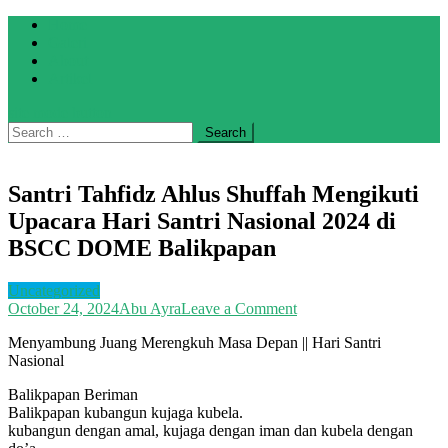
Skip
Home
to
Galeri
content
About
Artikel
site mode button
Search
for:
Santri Tahfidz Ahlus Shuffah Mengikuti
Upacara Hari Santri Nasional 2024 di
BSCC DOME Balikpapan
Uncategorized
on
October 24, 2024
Abu Ayra
Leave a Comment
Santri
Menyambung Juang Merengkuh Masa Depan || Hari Santri
Tahfidz
Nasional
Ahlus
Shuffah
Balikpapan Beriman
Mengikuti
Balikpapan kubangun kujaga kubela.
Upacara
kubangun dengan amal, kujaga dengan iman dan kubela dengan
Hari