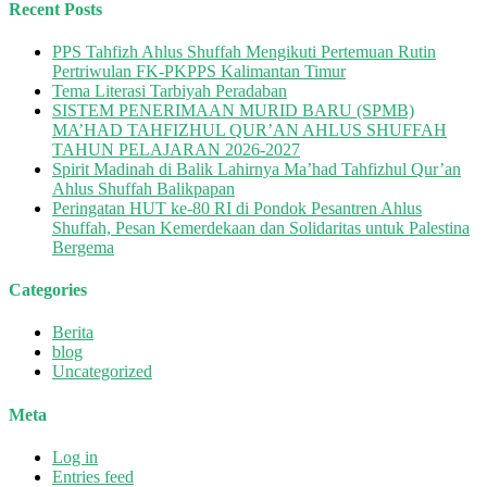
Recent Posts
PPS Tahfizh Ahlus Shuffah Mengikuti Pertemuan Rutin
Pertriwulan FK-PKPPS Kalimantan Timur
Tema Literasi Tarbiyah Peradaban
SISTEM PENERIMAAN MURID BARU (SPMB)
MA’HAD TAHFIZHUL QUR’AN AHLUS SHUFFAH
TAHUN PELAJARAN 2026-2027
Spirit Madinah di Balik Lahirnya Ma’had Tahfizhul Qur’an
Ahlus Shuffah Balikpapan
Peringatan HUT ke-80 RI di Pondok Pesantren Ahlus
Shuffah, Pesan Kemerdekaan dan Solidaritas untuk Palestina
Bergema
Categories
Berita
blog
Uncategorized
Meta
Log in
Entries feed