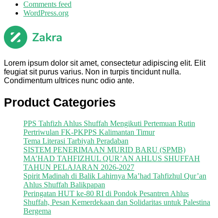
Comments feed
WordPress.org
Lorem ipsum dolor sit amet, consectetur adipiscing elit. Elit
feugiat sit purus varius. Non in turpis tincidunt nulla.
Condimentum ultrices nunc odio ante.
Product Categories
PPS Tahfizh Ahlus Shuffah Mengikuti Pertemuan Rutin
Pertriwulan FK-PKPPS Kalimantan Timur
Tema Literasi Tarbiyah Peradaban
SISTEM PENERIMAAN MURID BARU (SPMB)
MA’HAD TAHFIZHUL QUR’AN AHLUS SHUFFAH
TAHUN PELAJARAN 2026-2027
Spirit Madinah di Balik Lahirnya Ma’had Tahfizhul Qur’an
Ahlus Shuffah Balikpapan
Peringatan HUT ke-80 RI di Pondok Pesantren Ahlus
Shuffah, Pesan Kemerdekaan dan Solidaritas untuk Palestina
Bergema