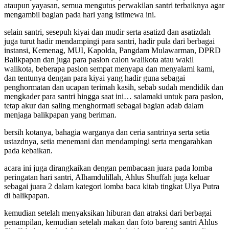
ataupun yayasan, semua mengutus perwakilan santri terbaiknya agar
mengambil bagian pada hari yang istimewa ini.
selain santri, sesepuh kiyai dan mudir serta asatizd dan asatizdah
juga turut hadir mendampingi para santri, hadir pula dari berbagai
instansi, Kemenag, MUI, Kapolda, Pangdam Mulawarman, DPRD
Balikpapan dan juga para paslon calon walikota atau wakil
walikota, beberapa paslon sempat menyapa dan menyalami kami,
dan tentunya dengan para kiyai yang hadir guna sebagai
penghormatan dan ucapan terimah kasih, sebab sudah mendidik dan
mengkader para santri hingga saat ini… salamaki untuk para paslon,
tetap akur dan saling menghormati sebagai bagian adab dalam
menjaga balikpapan yang beriman.
bersih kotanya, bahagia warganya dan ceria santrinya serta setia
ustazdnya, setia menemani dan mendampingi serta mengarahkan
pada kebaikan.
acara ini juga dirangkaikan dengan pembacaan juara pada lomba
peringatan hari santri, Alhamdulillah, Ahlus Shuffah juga keluar
sebagai juara 2 dalam kategori lomba baca kitab tingkat Ulya Putra
di balikpapan.
kemudian setelah menyaksikan hiburan dan atraksi dari berbagai
penampilan, kemudian setelah makan dan foto bareng santri Ahlus