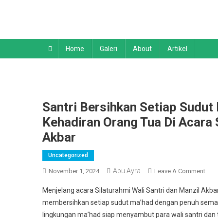
Skip
to
content
Home
Galeri
About
Artikel
Santri Bersihkan Setiap Sudu
Kehadiran Orang Tua Di Acara 
Akbar
Uncategorized
Abu Ayra
On
November 1, 2024
Leave A Comment
Sant
Menjelang acara Silaturahmi Wali Santri dan Manzil Akbar
Bers
membersihkan setiap sudut ma’had dengan penuh seman
Seti
lingkungan ma’had siap menyambut para wali santri dan
Sud