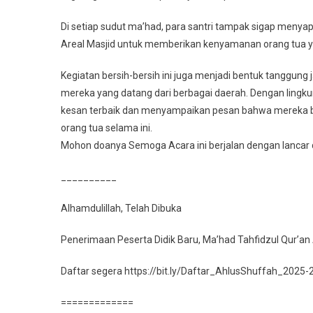
Ma’
Di setiap sudut ma’had, para santri tampak sigap menyap
Ahlu
Areal Masjid untuk memberikan kenyamanan orang tua ya
Shuf
Unt
Kegiatan bersih-bersih ini juga menjadi bentuk tanggun
Sam
mereka yang datang dari berbagai daerah. Dengan lingku
Keha
Ora
kesan terbaik dan menyampaikan pesan bahwa mereka be
Tua
orang tua selama ini.
Di
Mohon doanya Semoga Acara ini berjalan dengan lancar 
Aca
Sila
__________
Wali
Sant
Alhamdulillah, Telah Dibuka
Dan
Manz
Penerimaan Peserta Didik Baru, Ma’had Tahfidzul Qur’a
Akb
Daftar segera https://bit.ly/Daftar_AhlusShuffah_2025-
=============