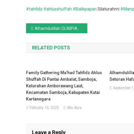
#tahfidz
#ahlusshuffah
#Balikpapan
Silaturahmi
#Manzi
Post
Alhamdulillah OLIMPIADE SANTRI PART 3 || Prestasi Juara Bertahan
navigation
RELATED POSTS
Family Gathering Ma’had Tahfidz Ahlus
Alhamdulill
Shuffah Di Pantai Ambalat, Samboja,
Setoran Haf
Kelurahan Amborawang Laut,
September 1
Kecamatan Samboja, Kabupaten Kutai
Kartanegara
February 10, 2025
Abu Ayra
Leave a Reply