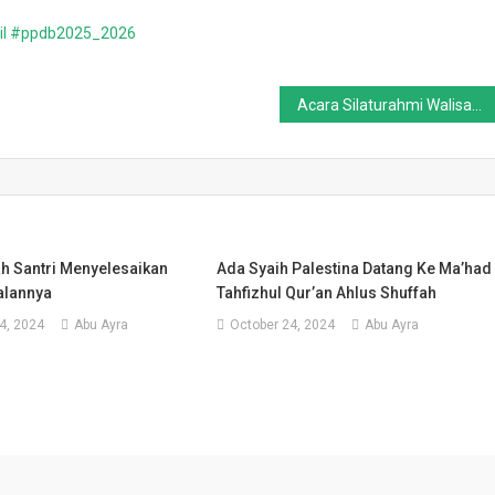
l
#ppdb2025_2026
Acara Silaturahmi Walisantri dan Manzil Akbar Perdana di Ma’had Ahlus Shuffah Berlangsung Meriah
ah Santri Menyelesaikan
Ada Syaih Palestina Datang Ke Ma’had
alannya
Tahfizhul Qur’an Ahlus Shuffah
4, 2024
Abu Ayra
October 24, 2024
Abu Ayra