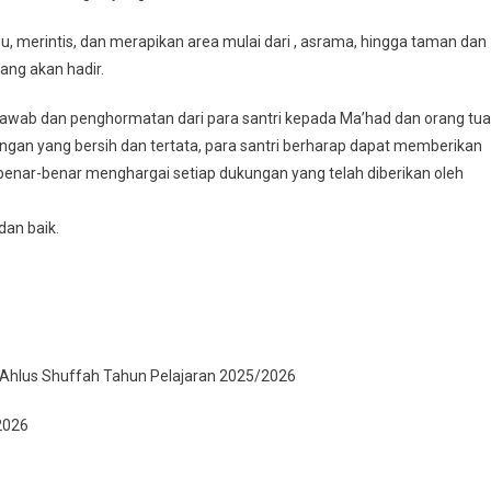
had
u, merintis, dan merapikan area mulai dari , asrama, hingga taman dan
s
ng akan hadir.
fah
uk
g jawab dan penghormatan dari para santri kepada Ma’had dan orang tua
but
ngan yang bersih dan tertata, para santri berharap dapat memberikan
diran
ng
nar-benar menghargai setiap dukungan yang telah diberikan oleh
dan baik.
ra
turahmi
ri
il
n Ahlus Shuffah Tahun Pelajaran 2025/2026
ar
2026