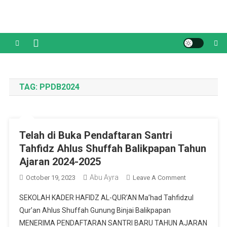
Skip
to
content
TAG:
PPDB2024
Telah di Buka Pendaftaran Santri
Tahfidz Ahlus Shuffah Balikpapan Tahun
Ajaran 2024-2025
Abu Ayra
On
October 19, 2023
Leave A Comment
Telah
SEKOLAH KADER HAFIDZ AL-QUR’AN Ma’had Tahfidzul
Di
Qur’an Ahlus Shuffah Gunung Binjai Balikpapan
Buka
MENERIMA PENDAFTARAN SANTRI BARU TAHUN AJARAN
Pendaftaran