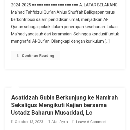
2024-2025 ==================== A. LATAR BELAKANG
Santri
Tahfidz
Ma’had Tahfidzul Qur’an Ahlus Shuffah Balikpapan terus
Ahlus
berkontribusi dalam pendidikan umat, menjadikan Al-
Shuffah
Qur’an sebagai pokok dalam penerapan keseharian. Lokasi
Balikpapan
Ma’had yang jauh dari keramaian, Sehingga kondusif untuk
Tahun
menghafal Al-Qur’an, Dilengkapi dengan kurikulum […]
Ajaran
2024-
Continue Reading
2025
Asatidzah Gubin Berkunjung ke Namirah
Sekaligus Mengikuti Kajian bersama
Ustadz Baharun Musaddad, Lc
Abu Ayra
On
October 13, 2023
Leave A Comment
Asatidzah