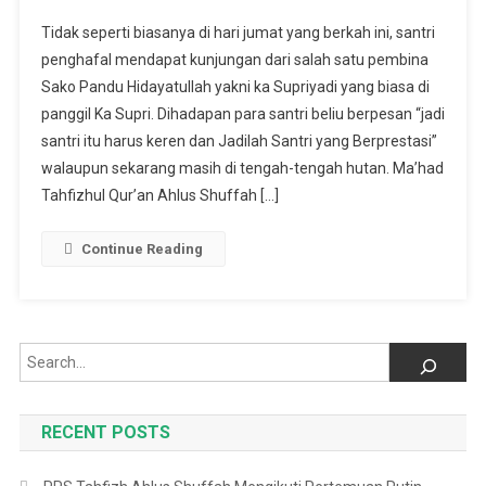
..::Ekstrakuliku
Tidak seperti biasanya di hari jumat yang berkah ini, santri
Pandu
penghafal mendapat kunjungan dari salah satu pembina
Hidayatullah
Sako Pandu Hidayatullah yakni ka Supriyadi yang biasa di
Bersama
panggil Ka Supri. Dihadapan para santri beliu berpesan “jadi
Ka
Supri
santri itu harus keren dan Jadilah Santri yang Berprestasi”
Pembina
walaupun sekarang masih di tengah-tengah hutan. Ma’had
Sako
Tahfizhul Qur’an Ahlus Shuffah […]
Pandu
Hidayatullah::.
Continue Reading
Search
RECENT POSTS