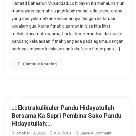
Ustazd Bahaarun Musaddad, Lc hidayah itu mahal, namun
Gubin
manisnya istiqomah itu jauh lebih mahal. ada orang-orang
Berkunjung
yang menyelamatkan keimanannya dengan berlari, lari
Ke
kedalam gua, karna fitnah dizaman ini bisa kita lihat
Namirah
Sekaligus
melalui kacamata agama, harta, ilmu kemudian dari sudut
Mengikuti
pandang kekuasaan. fitnah yang ada pada agama, dengan
Kajian
berbagai macam kelalaian dan kekufuran fitnah pada […]
Bersama
Ustadz
Continue Reading
Baharun
Musaddad,
Lc
..::Ekstrakulikuler Pandu Hidayatullah
Bersama Ka Supri Pembina Sako Pandu
Hidayatullah::..
Abu Ayra
On
October 13, 2023
Leave A Comment