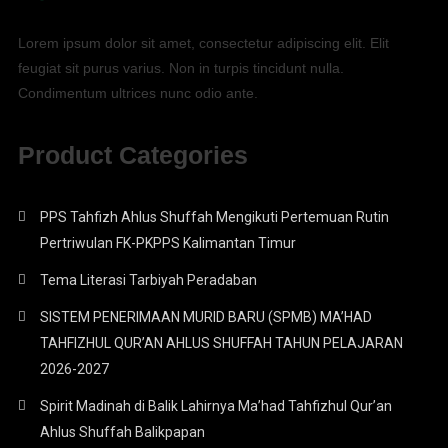
Lorem ipsum dolor sit amet, consectetur adipiscing elit. Elit
feugiat sit purus varius. Non in turpis tincidunt nulla.
Condimentum ultrices nunc odio ante.
Product Categories
PPS Tahfizh Ahlus Shuffah Mengikuti Pertemuan Rutin
Pertriwulan FK-PKPPS Kalimantan Timur
Tema Literasi Tarbiyah Peradaban
SISTEM PENERIMAAN MURID BARU (SPMB) MA’HAD
TAHFIZHUL QUR’AN AHLUS SHUFFAH TAHUN PELAJARAN
2026-2027
Spirit Madinah di Balik Lahirnya Ma’had Tahfizhul Qur’an
Ahlus Shuffah Balikpapan