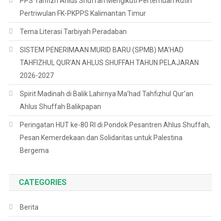
PPS Tahfizh Ahlus Shuffah Mengikuti Pertemuan Rutin
Pertriwulan FK-PKPPS Kalimantan Timur
Tema Literasi Tarbiyah Peradaban
SISTEM PENERIMAAN MURID BARU (SPMB) MA’HAD
TAHFIZHUL QUR’AN AHLUS SHUFFAH TAHUN PELAJARAN
2026-2027
Spirit Madinah di Balik Lahirnya Ma’had Tahfizhul Qur’an
Ahlus Shuffah Balikpapan
Peringatan HUT ke-80 RI di Pondok Pesantren Ahlus Shuffah,
Pesan Kemerdekaan dan Solidaritas untuk Palestina
Bergema
CATEGORIES
Berita