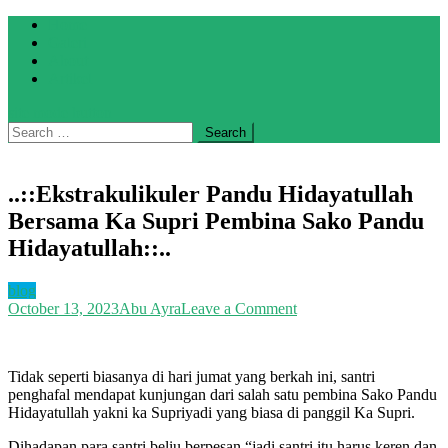
Skip
Home
to
Galeri
content
About
Artikel
site mode button
Search
for:
..::Ekstrakulikuler Pandu Hidayatullah
Bersama Ka Supri Pembina Sako Pandu
Hidayatullah::..
blog
on
October 13, 2023
Abu Ayra
Leave a Comment
..::Ekstrakulikuler
Pandu
Hidayatullah
Tidak seperti biasanya di hari jumat yang berkah ini, santri
Bersama
penghafal mendapat kunjungan dari salah satu pembina Sako Pandu
Ka
Hidayatullah yakni ka Supriyadi yang biasa di panggil Ka Supri.
Supri
Pembina
Dihadapan para santri beliu berpesan “jadi santri itu harus keren dan