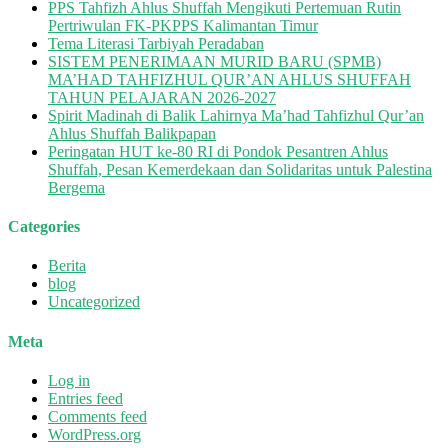
PPS Tahfizh Ahlus Shuffah Mengikuti Pertemuan Rutin
Pertriwulan FK-PKPPS Kalimantan Timur
Tema Literasi Tarbiyah Peradaban
SISTEM PENERIMAAN MURID BARU (SPMB)
MA’HAD TAHFIZHUL QUR’AN AHLUS SHUFFAH
TAHUN PELAJARAN 2026-2027
Spirit Madinah di Balik Lahirnya Ma’had Tahfizhul Qur’an
Ahlus Shuffah Balikpapan
Peringatan HUT ke-80 RI di Pondok Pesantren Ahlus
Shuffah, Pesan Kemerdekaan dan Solidaritas untuk Palestina
Bergema
Categories
Berita
blog
Uncategorized
Meta
Log in
Entries feed
Comments feed
WordPress.org