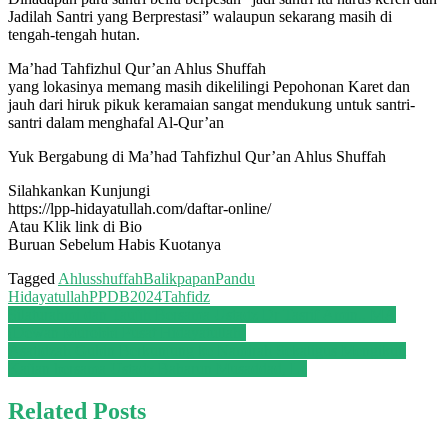
Sako
Jadilah Santri yang Berprestasi” walaupun sekarang masih di
Pandu
tengah-tengah hutan.
Hidayatullah::..
Ma’had Tahfizhul Qur’an Ahlus Shuffah
yang lokasinya memang masih dikelilingi Pepohonan Karet dan
jauh dari hiruk pikuk keramaian sangat mendukung untuk santri-
santri dalam menghafal Al-Qur’an
Yuk Bergabung di Ma’had Tahfizhul Qur’an Ahlus Shuffah
Silahkankan Kunjungi
https://lpp-hidayatullah.com/daftar-online/
Atau Klik link di Bio
Buruan Sebelum Habis Kuotanya
Tagged
Ahlusshuffah
Balikpapan
Pandu
Hidayatullah
PPDB2024
Tahfidz
Post
Silaturahmi dan Taujih Bersama Ustadz Dr Tasrif Amin., MA
(Dewan Murobbi Pusat Hidayatullah)
navigation
Asatidzah Gubin Berkunjung ke Namirah Sekaligus Mengikuti
Kajian bersama Ustadz Baharun Musaddad, Lc
Related Posts